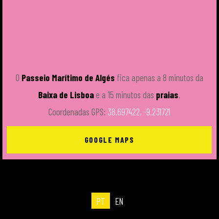
O
Passeio Marítimo de Algés
fica apenas a 8 minutos da
Baixa de Lisboa
e a 15 minutos das
praias
.
Coordenadas GPS:
38.697422, -9.231721
GOOGLE MAPS
PT
EN