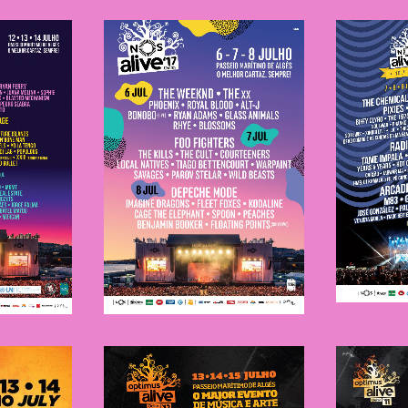
N
ve
NOS Alive
2017