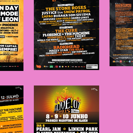
N
NOS Alive
ve
2012
ve
NOS Alive