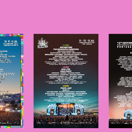
VE
NOS Alive
N
2024