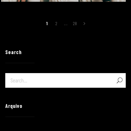
Navegação
1
2
…
28
de
artigos
Search
Arquivo