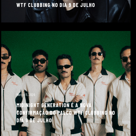
WTF CLUBBING NO DIA 9 DE JULHO
Março 11, 2026
MIDINIGHT GENERATION É A NOVA
CONFIRMAÇÃO DO PALCO WTF CLUBBING NO
DIA 9 DE JULHO