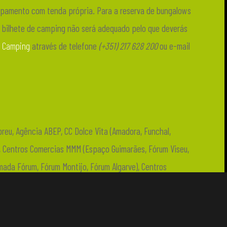
mpamento com tenda própria. Para a reserva de bungalows
 bilhete de camping não será adequado pelo que deverás
a Camping
através de telefone
(+351) 217 628 200
ou e-mail
Abreu, Agência ABEP, CC Dolce Vita (Amadora, Funchal,
o), Centros Comercias MMM (Espaço Guimarães, Fórum Viseu,
mada Fórum, Fórum Montijo, Fórum Algarve), Centros
Comercial Amoreiras, Odivelas Parque, Spacio Olivais, Arena
oão),
Ticketline.pt
(Reservas: 1820).