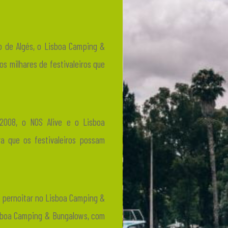
o de Algés, o Lisboa Camping &
s milhares de festivaleiros que
 2008, o NOS Alive e o Lisboa
a que os festivaleiros possam
de pernoitar no Lisboa Camping &
isboa Camping & Bungalows, com