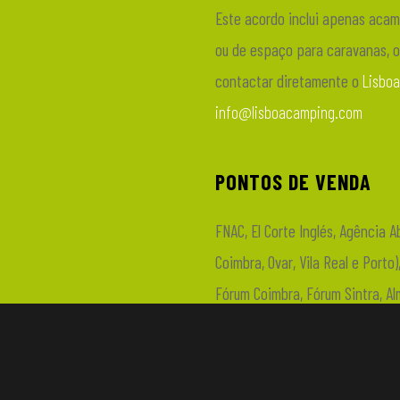
Este acordo inclui apenas aca
ou de espaço para caravanas, o
contactar diretamente o
Lisbo
info@lisboacamping.com
PONTOS DE VENDA
FNAC, El Corte Inglés, Agência 
Coimbra, Ovar, Vila Real e Port
Fórum Coimbra, Fórum Sintra, Al
Comerciais Mundicenter (Centro 
Shopping, Galerias Campus S. J