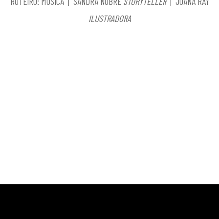
ROTEIRO: MÚSICA | SANDRA NOBRE
STORYTELLER
| JOANA RAY
ILUSTRADORA