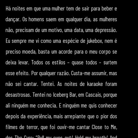
Há noites em que uma mulher tem de sair para beber e
dançar. Os homens saem em qualquer dia, as mulheres
não, precisam de um motivo, uma data, uma depressão.
Eu sempre me vi como uma espécie de jukebox, nem é
preciso moeda, basta um acorde para o meu corpo se
deixa levar. Todos os estilos – quase todos – surtem
esse efeito. Por qualquer razão. Custa-me assumir, mas
não sei cantar. Tentei. As noites de karaoke foram
desastrosas. Tentei no Iceberg Bar, em Cascais, porque
ali ninguém me conhecia. E ninguém me quis conhecer
depois da experiência, mais arrepiante que o pior dos
filmes de terror, que foi ouvir-me cantar Close to Me,
dos The Cure: “Pull my eyes out/ Hold my breath/ And