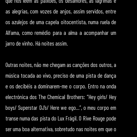
que nos lêem as paixões, os desamores, as lágrimas e
as alegrias, com vozes de anjos, assim servidos, entre
os azulejos de uma capela oitocentista, numa ruela de
Alfama, como remédio para a alma a acompanhar um
jarro de vinho. Há noites assim.
Outras noites, não me chegam as canções dos outros, a
música tocada ao vivo, preciso de uma pista de dança
e os decibéis a dominarem-me o corpo. Entro na onda
electrónica dos The Chemical Brothers: “Hey girls/ Hey
boys/ Superstar DJ’s/ Here we ego…”, o meu corpo em
transe numa das pista do Lux Frágil. O Rive Rouge pode
ser uma boa alternativa, sobretudo nas noites em que o