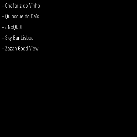
–
Chafariz do Vinho
–
Quiosque do Cais
–
JNcQUOI
–
Sky Bar Lisboa
–
Zazah Good View