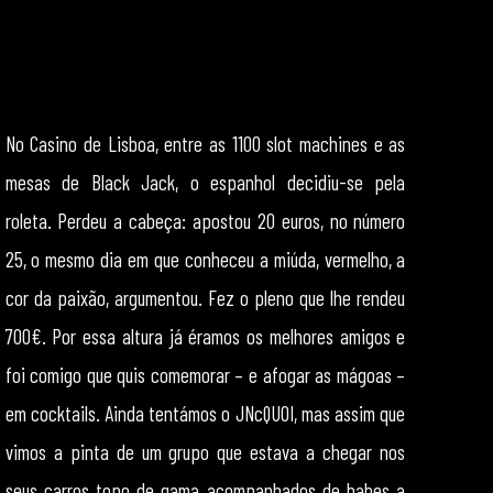
No Casino de Lisboa, entre as 1100 slot machines e as
mesas de Black Jack, o espanhol decidiu-se pela
roleta. Perdeu a cabeça: apostou 20 euros, no número
25, o mesmo dia em que conheceu a miúda, vermelho, a
cor da paixão, argumentou. Fez o pleno que lhe rendeu
700€. Por essa altura já éramos os melhores amigos e
foi comigo que quis comemorar – e afogar as mágoas –
em cocktails. Ainda tentámos o JNcQUOI, mas assim que
vimos a pinta de um grupo que estava a chegar nos
seus carros topo de gama acompanhados de babes a