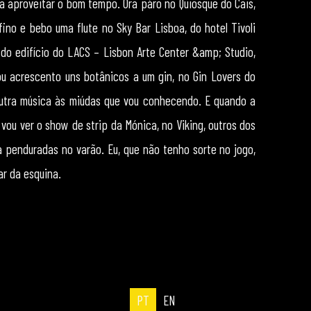
a aproveitar o bom tempo. Ora páro no Quiosque do Cais,
ino e bebo uma flute no Sky Bar Lisboa, do hotel Tivoli
 do edifício do LACS – Lisbon Arte Center &amp; Studio,
ou acrescento uns botânicos a um gin, no Gin Lovers do
 outra música às miúdas que vou conhecendo. E quando a
vou ver o show de strip da Mónica, no Viking, outros dos
a penduradas no varão. Eu, que não tenho sorte no jogo,
ar da esquina.
PT
EN