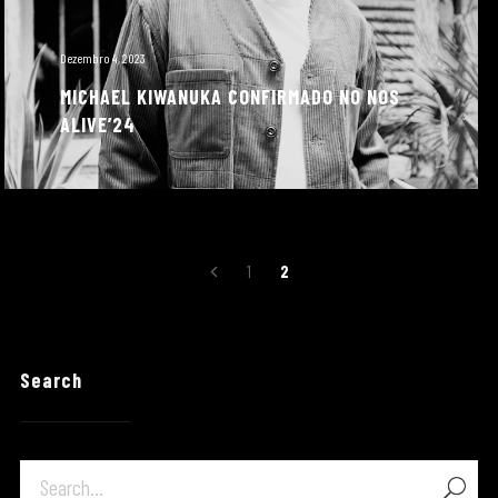
Dezembro 4, 2023
MICHAEL KIWANUKA CONFIRMADO NO NOS
ALIVE’24
Navegação
1
2
de
artigos
Search