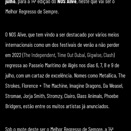
julho
, para a 14ª edição do
NOS Alive
, neste que vai ser o
Melhor Regresso de Sempre.
O NOS Alive, que tem vindo a ser destacado por vários meios
internacionais como um dos festivais de verão a não perder
em 2022 (
The Independent
,
Time Out Dubai
,
Gigwise
,
Clash
)
regressa ao Passeio Marítimo de Algés nos dias 6, 7, 8 e 9 de
julho, com um cartaz de excelência. Nomes como Metallica, The
Strokes, Florence + The Machine, Imagine Dragons, Da Weasel,
Stromae, Jorja Smith, Stromzy, Clairo, Glass Animals, Phoebe
Bridgers, estão entre os muitos artistas já anunciados.
Sob o mote deste ser o Melhor Regresso de Sempre, a 14ª