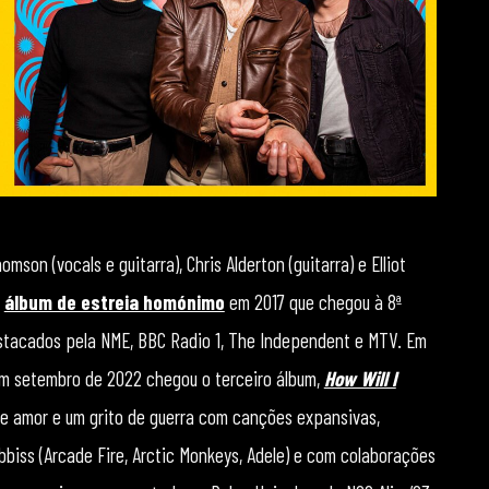
on (vocals e guitarra), Chris Alderton (guitarra) e Elliot
u
álbum de estreia homónimo
em 2017 que chegou à 8ª
stacados pela NME, BBC Radio 1, The Independent e MTV. Em
em setembro de 2022 chegou o terceiro álbum,
How Will I
de amor e um grito de guerra com canções expansivas,
biss (Arcade Fire, Arctic Monkeys, Adele) e com colaborações