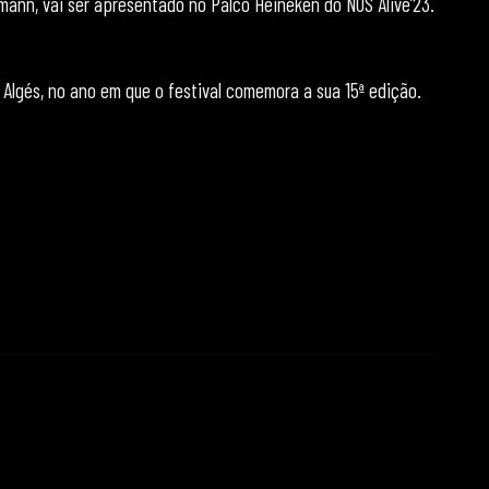
nn, vai ser apresentado no Palco Heineken do NOS Alive’23.
Algés, no ano em que o festival comemora a sua 15ª edição.