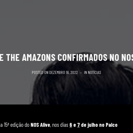
 E THE AMAZONS CONFIRMADOS NO NOS
POSTED ON
DEZEMBRO 16, 2022
IN
NOTÍCIAS
a 15ª edição do
NOS Alive
, nos dias
6
e
7
de julho no Palco