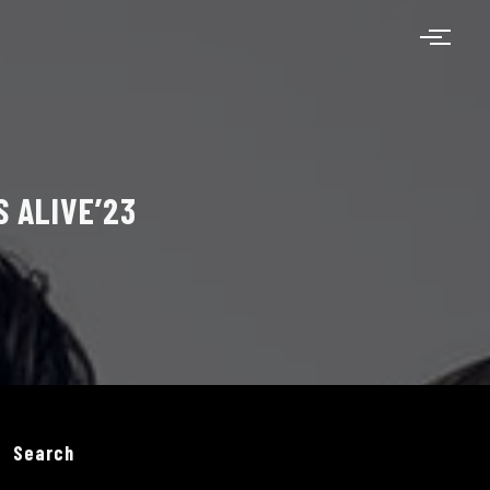
 ALIVE’23
Search