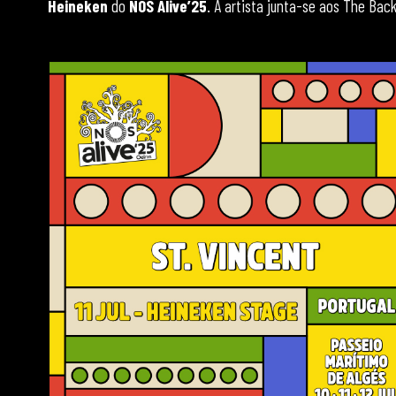
Heineken
do
NOS Alive’25
. A artista junta-se aos The Bac