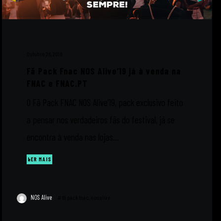
Outubro 26, 2018
Fã Pack Fnac NOS Alive’19 já à venda na
FNAC e FNAC.PT
O Fã Pack FNAC NOS Alive’19, pack exclusivo feito
a pensar nos verdadeiros fãs do festival, já se
encontra à venda nas lojas...
LER MAIS
NOS Alive
#
fã pack fnac
,
nos alive