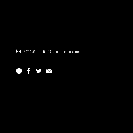
NOTÍCIAS
13 julho
palco sagres
1