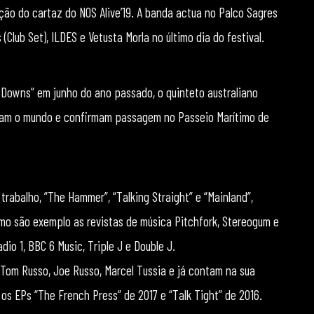
ção do cartaz do NOS Alive’19. A banda actua no Palco Sagres
lub Set), ILDES e Vetusta Morla no último dia do festival.
Downs” em junho do ano passado, o quinteto australiano
sam o mundo e confirmam passagem no Passeio Marítimo de
rabalho, ”The Hammer”, “Talking Straight” e “Mainland”,
mo são exemplo as revistas de música Pitchfork, Stereogum e
io 1, BBC 6 Music, Triple J e Double J.
 Tom Russo, Joe Russo, Marcel Tussia e já contam na sua
s EPs “The French Press” de 2017 e “Talk Tight” de 2016.