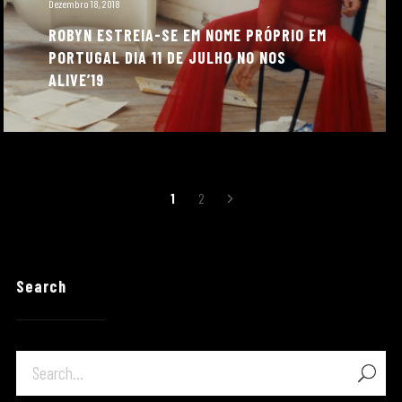
Dezembro 18, 2018
ROBYN ESTREIA-SE EM NOME PRÓPRIO EM
PORTUGAL DIA 11 DE JULHO NO NOS
ALIVE’19
Navegação
1
2
de
artigos
Search