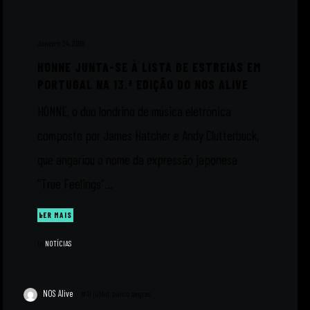
Janeiro 24, 2019
HONNE JUNTA-SE À LISTA DE ESTREIAS EM
PORTUGAL NA 13.ª EDIÇÃO DO NOS ALIVE
HONNE, o duo londrino de música eletrónica
composto por James Hatcher e Andy Clutterbuck,
que angariou o nome da expressão japonesa
“True Feelings”...
LER MAIS
In
NOTÍCIAS
NOS Alive
#
11 julho
,
palco sagres