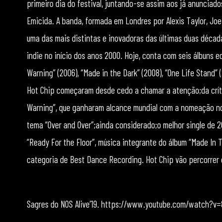
primeiro dia do festival, juntando-se assim aos já anunciado
Emicida. A banda, formada em Londres por Alexis Taylor, Joe 
uma das mais distintas e inovadoras das últimas duas déca
indie no início dos anos 2000. Hoje, conta com seis álbuns e
Warning” (2006), “Made in the Dark” (2008), “One Life Stand” (
Hot Chip começaram desde cedo a chamar a atenção;da crític
Warning”, que ganharam alcance mundial com a nomeação nos
tema “Over and Over”;ainda considerado;o melhor single de 
“Ready For the Floor”, música integrante do álbum “Made I
categoria de Best Dance Recording. Hot Chip vão percorrer os
Sagres do NOS Alive’19. https://www.youtube.com/watch?v