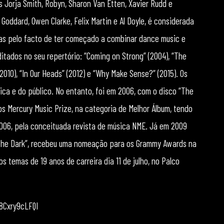
s Jorja Smith, Robyn, Sharon Van Etten, Xavier Rudd e
Goddard, Owen Clarke, Felix Martin e Al Doyle, é considerada
das pelo facto de ter começado a combinar dance music e
ditados no seu repertório: “Coming on Strong” (2004), “The
2010), “In Our Heads” (2012) e “Why Make Sense?” (2015). Os
a e do público. No entanto, foi em 2006, com o disco “The
 Mercury Music Prize, na categoria de Melhor Álbum, tendo
2006, pela conceituada revista de música NME. Já em 2009
n The Dark”, recebeu uma nomeação para os Grammy Awards na
 temas de 19 anos de carreira dia 11 de julho, no Palco
=8Cxry9cLFQI