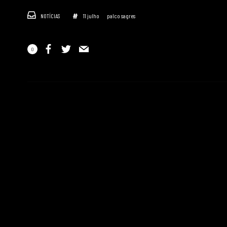
NOTÍCIAS
11 julho
palco sagres
0