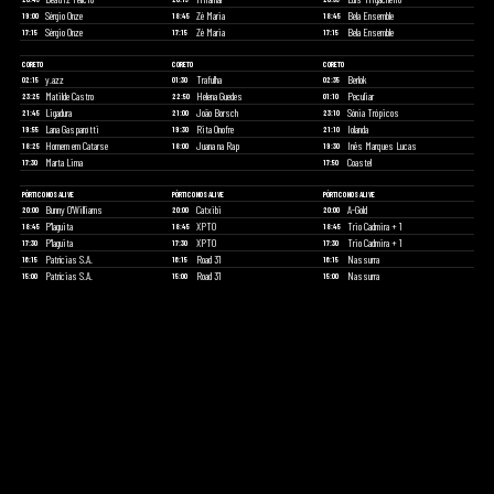
Sérgio Onze
Zé Maria
Bela Ensemble
19:00
18:45
18:45
Sérgio Onze
Zé Maria
Bela Ensemble
17:15
17:15
17:15
CORETO
CORETO
CORETO
y.azz
Trafulha
Berlok
02:15
01:30
02:35
Matilde Castro
Helena Guedes
Peculiar
23:25
22:50
01:10
Ligadura
João Borsch
Sónia Trópicos
21:45
21:00
23:10
Lana Gasparøtti
Rita Onofre
Iolanda
19:55
19:30
21:10
Homem em Catarse
Juana na Rap
Inês Marques Lucas
18:25
18:00
19:30
Marta Lima
Coastel
17:30
17:50
PÓRTICO NOS ALIVE
PÓRTICO NOS ALIVE
PÓRTICO NOS ALIVE
Bunny O'Williams
Catxibi
A-Gold
20:00
20:00
20:00
P'laguita
XPTO
Trio Cadmira + 1
18:45
18:45
18:45
P'laguita
XPTO
Trio Cadmira + 1
17:30
17:30
17:30
Patrícias S.A.
Road 31
Nassurra
16:15
16:15
16:15
Patrícias S.A.
Road 31
Nassurra
15:00
15:00
15:00