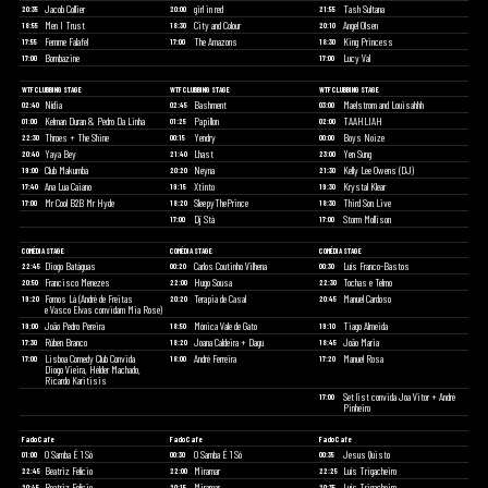
Jacob Collier
girl in red
Tash Sultana
20:35
20:00
21:55
Men I Trust
City and Colour
Angel Olsen
18:55
18:30
20:10
Femme Falafel
The Amazons
King Princess
17:55
17:00
18:30
Bombazine
Lucy Val
17:00
17:00
WTF CLUBBING STAGE
WTF CLUBBING STAGE
WTF CLUBBING STAGE
Nídia
Bashment
Maelstrom and Louisahhh
02:40
02:45
03:00
Kelman Duran & Pedro Da Linha
Papillon
TAAHLIAH
01:00
01:25
02:00
Throes + The Shine
Yendry
Boys Noize
22:30
00:15
00:00
Yaya Bey
Lhast
Yen Sung
20:40
21:40
23:00
Club Makumba
Neyna
Kelly Lee Owens (DJ)
19:00
20:20
21:30
Ana Lua Caiano
Xtinto
Krystal Klear
17:40
19:15
19:30
Mr Cool B2B Mr Hyde
SleepyThePrince
Third Son Live
17:00
18:20
18:30
Dj Stá
Storm Mollison
17:00
17:00
COMÉDIA STAGE
COMÉDIA STAGE
COMÉDIA STAGE
Diogo Batáguas
Carlos Coutinho Vilhena
Luís Franco-Bastos
22:45
00:20
00:30
Francisco Menezes
Hugo Sousa
Tochas e Telmo
20:50
22:00
22:30
Fomos Lá (André de Freitas
Terapia de Casal
Manuel Cardoso
19:20
20:20
20:45
e Vasco Elvas convidam Mia Rose)
João Pedro Pereira
Mónica Vale de Gato
Tiago Almeida
19:00
18:50
19:10
Rúben Branco
Joana Caldeira + Dagu
João Maria
17:30
18:20
18:45
Lisboa Comedy Club Convida
André Ferreira
Manuel Rosa
17:00
18:00
17:20
Diogo Vieira, Hélder Machado,
Ricardo Karitisis
Set list convida Joa Vitor + André
17:00
Pinheiro
Fado Cafe
Fado Cafe
Fado Cafe
O Samba É 1 Só
O Samba É 1 Só
Jesus Quisto
01:00
00:30
00:35
Beatriz Felício
Miramar
Luís Trigacheiro
22:45
22:00
22:25
Beatriz Felício
Miramar
Luís Trigacheiro
20:45
20:15
20:35