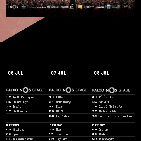
06 JUL
07 JUL
08 JUL
Red Hot Chili Peppers
Lil Nas X
RÜFÜS DU SOL
23:30
01:15
01:15
The Black Keys
Arctic Monkeys
Sam Smith
21:30
22:45
23:05
Puscifer
Lizzo
Queens Of The Stone Age
19:45
20:50
21:15
The Driver Era
IDLES
Machine Gun Kelly
18:00
19:20
19:30
Linda Martini
Carolina Deslandes & Bárbara Tinoco
18:00
17:30
HEINEKEN STAGE
HEINEKEN STAGE
HEINEKEN STAGE
Xinobi Live
Morad
Omah Lay
02:45
02:45
03:00
Spoon
Sylvan Esso
Branko
01:05
0:20
01:35
Ibibio Sound Machine
Jorge Palma
Rina Sawayama
22:25
21:45
00:10